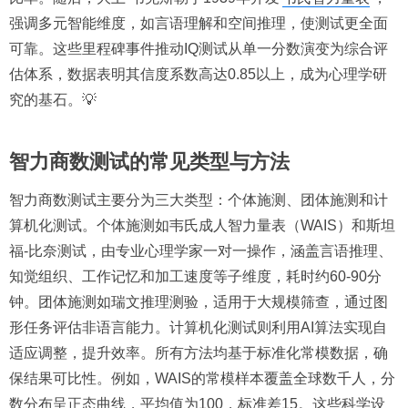
强调多元智能维度，如言语理解和空间推理，使测试更全面
可靠。这些里程碑事件推动IQ测试从单一分数演变为综合评
估体系，数据表明其信度系数高达0.85以上，成为心理学研
究的基石。💡
智力商数测试的常见类型与方法
智力商数测试主要分为三大类型：个体施测、团体施测和计
算机化测试。个体施测如韦氏成人智力量表（WAIS）和斯坦
福-比奈测试，由专业心理学家一对一操作，涵盖言语推理、
知觉组织、工作记忆和加工速度等子维度，耗时约60-90分
钟。团体施测如瑞文推理测验，适用于大规模筛查，通过图
形任务评估非语言能力。计算机化测试则利用AI算法实现自
适应调整，提升效率。所有方法均基于标准化常模数据，确
保结果可比性。例如，WAIS的常模样本覆盖全球数千人，分
数分布呈正态曲线，平均值为100，标准差15。这些科学设