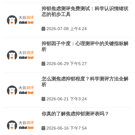
抑郁焦虑测评免费测试：科学认识情绪状
态的初步工具
2026-07-08 上午4:24
抑郁因子中度：心理测评中的关键指标解
析
2026-06-29 下午5:27
怎么测焦虑抑郁程度？科学测评方法全解
析
2026-06-21 下午3:24
你真的了解焦虑抑郁测评表吗？
2026-06-16 下午7:54